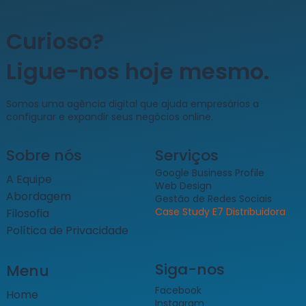
Curioso?
Ligue-nos hoje mesmo.
​Somos uma agência digital que ajuda empresários a
configurar e expandir seus negócios online.
Sobre nós
Serviços
Google Business Profile
A Equipe
Web Design
Abordagem
Gestão de Redes Sociais
Case Study E7 Distribuidora
Filosofia
Política de Privacidade
Siga-nos
Menu
Facebook
Home
Instagram